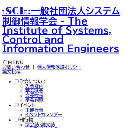
一般社団法人
システム
ISCIE
:
制御情報学会
-
The
Institute of Systems,
Control and
Information Engineers
MENU
お問い合わせ
｜
個人情報保護ポリシー
論文投稿
学会について
入会案内
学会概要
会長挨拶
学会組織
イベント
主催行事
イベントカレンダー
刊行物
学会誌・論文誌