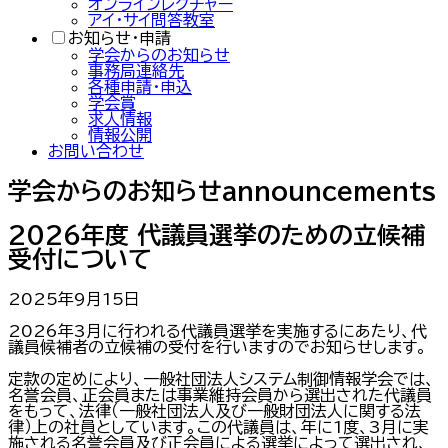
オンラインレクチャー
アイ・サイ問答教室
お知らせ・申請
学会からのお知らせ
事務局連絡先
各種申請・申込
学会賞
求人情報
情報公開
お問い合わせ
学会からのお知らせ
announcements
2026年度 代議員選挙のための立候補
受付について
2025年9月15日
2026年3月に行われる代議員選挙を実施するにあたり、代
議員候補者の立候補の受付を行いますのでお知らせします。
定款の定めにより、一般社団法人システム制御情報学会では、
名誉会員、正会員または事業維持会員から選出された代議員
をもって、法律（一般社団法人及び一般財団法人に関する法
律）上の社員としています。この代議員は、年に1度、3月に実
施される名誉会員及び正会員による選挙によって選出され、