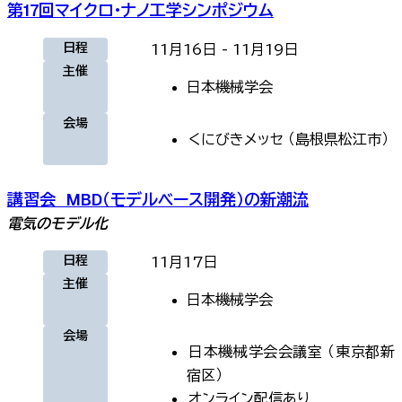
第17回マイクロ・ナノ工学シンポジウム
日程
11月16日
-
11月19日
主催
日本機械学会
会場
くにびきメッセ
（
島根県松江市
）
講習会 MBD（モデルベース開発）の新潮流
電気のモデル化
日程
11月17日
主催
日本機械学会
会場
日本機械学会会議室
（
東京都新
宿区
）
オンライン
配信あり