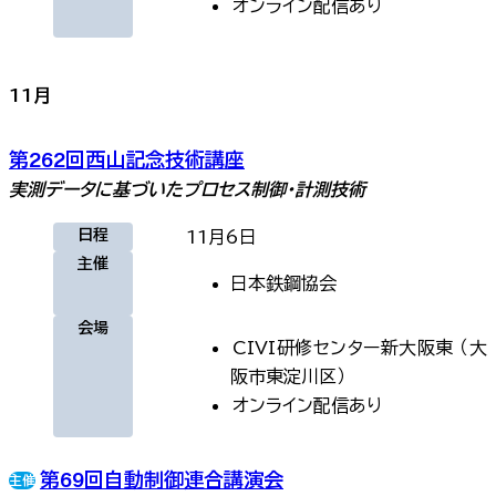
オンライン
配信あり
11
月
第262回西山記念技術講座
実測データに基づいたプロセス制御・計測技術
日程
11月6日
主催
日本鉄鋼協会
会場
CIVI研修センター新大阪東
（
大
阪市東淀川区
）
オンライン
配信あり
第69回自動制御連合講演会