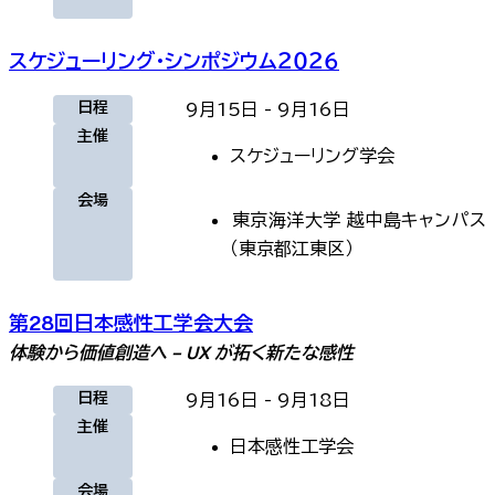
スケジューリング・シンポジウム２０２６
日程
9月15日
-
9月16日
主催
スケジューリング学会
会場
東京海洋大学 越中島キャンパス
（
東京都江東区
）
第28回日本感性工学会大会
体験から価値創造へ − UX が拓く新たな感性
日程
9月16日
-
9月18日
主催
日本感性工学会
会場