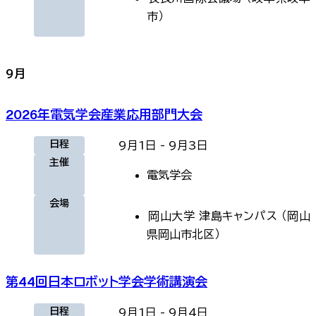
市
）
9
月
2026年電気学会産業応用部門大会
日程
9月1日
-
9月3日
主催
電気学会
会場
岡山大学 津島キャンパス
（
岡山
県岡山市北区
）
第44回日本ロボット学会学術講演会
日程
9月1日
-
9月4日