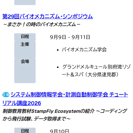
第29回バイオメカニズム・シンポジウム
－まさか！の時のバイオメカニズム－
日程
9月9日
-
9月11日
主催
バイオメカニズム学会
会場
グランドメルキュール別府湾リゾ
ート＆スパ
（
大分県速見郡
）
システム制御情報学会・計測自動制御学会 チュート
リアル講座2026
制御教育教材StampFly Ecosystemの紹介 ～コーディング
から飛行試験、データ取得まで～
日程
9月10日