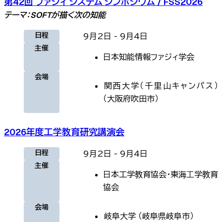
第42回 ファジィ システム シンポジウム / FSS2026
テーマ：SOFTが描く次の知能
日程
9月2日
-
9月4日
主催
日本知能情報ファジィ学会
会場
関西大学（千里山キャンパス）
（
大阪府吹田市
）
2026年度工学教育研究講演会
日程
9月2日
-
9月4日
主催
日本工学教育協会・東海⼯学教育
協会
会場
岐阜大学
（
岐阜県岐阜市
）