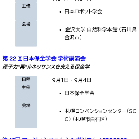
主催
日本ロボット学会
会場
金沢大学 自然科学本館
（
石川県
金沢市
）
第 22 回日本保全学会 学術講演会
原子力“再”ルネッサンスを支える保全学
日程
9月1日
-
9月4日
主催
日本保全学会
会場
札幌コンベンションセンター（SC
C）
（
札幌市白石区
）