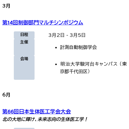
3
月
第14回制御部門マルチシンポジウム
日程
3月2日
-
3月5日
主催
計測自動制御学会
会場
明治大学駿河台キャンパス
（
東
京都千代田区
）
6
月
第66回日本生体医工学会大会
北の大地に輝け、未来志向の生体医工学！