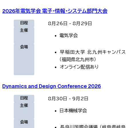
2026年電気学会 電子・情報・システム部門大会
日程
8月26日
-
8月29日
主催
電気学会
会場
早稲田大学 北九州キャンパス
（
福岡県北九州市
）
オンライン
配信あり
Dynamics and Design Conference 2026
日程
8月30日
-
9月2日
主催
日本機械学会
会場
長良川国際会議場
（
岐阜県岐阜