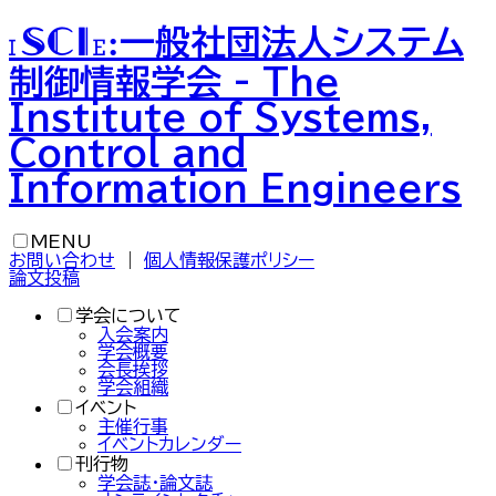
一般社団法人
システム
ISCIE
:
制御情報学会
-
The
Institute of Systems,
Control and
Information Engineers
MENU
お問い合わせ
｜
個人情報保護ポリシー
論文投稿
学会について
入会案内
学会概要
会長挨拶
学会組織
イベント
主催行事
イベントカレンダー
刊行物
学会誌・論文誌