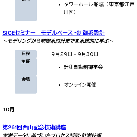
タワーホール船堀
（
東京都江戸
川区
）
SICEセミナー モデルベースト制御系設計
～モデリングから制御系設計までを系統的に学ぶ～
日程
9月29日
-
9月30日
主催
計測自動制御学会
会場
オンライン
開催
10
月
第261回西山記念技術講座
実測データに基づいたプロセス制御・計測技術