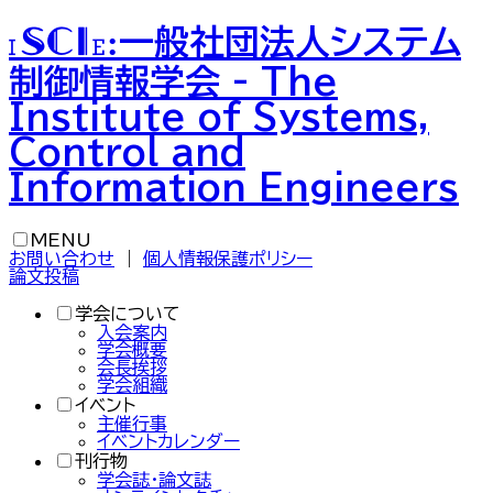
一般社団法人
システム
ISCIE
:
制御情報学会
-
The
Institute of Systems,
Control and
Information Engineers
MENU
お問い合わせ
｜
個人情報保護ポリシー
論文投稿
学会について
入会案内
学会概要
会長挨拶
学会組織
イベント
主催行事
イベントカレンダー
刊行物
学会誌・論文誌