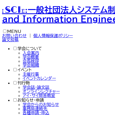
一般社団法人
システム
ISCIE
:
and Information Engine
MENU
お問い合わせ
｜
個人情報保護ポリシー
論文投稿
学会について
入会案内
学会概要
会長挨拶
学会組織
イベント
主催行事
イベントカレンダー
刊行物
学会誌・論文誌
オンラインレクチャー
アイ・サイ問答教室
お知らせ・申請
学会からのお知らせ
事務局連絡先
各種申請・申込